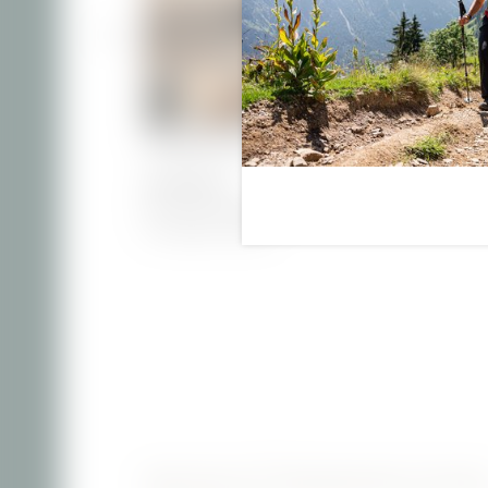
Doppelzimmer Komfort
ab 107,00 €
pro Person/Nacht inkl. Frühstück
1–2 Personen
|
26-28 m²
NEWSLETTERANMELDUN