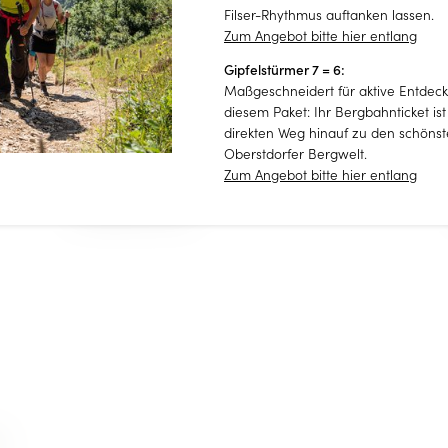
Filser-Rhythmus auftanken lassen.
Zum Angebot bitte hier entlang
Gipfelstürmer 7 = 6:
Einwilligung Marketing*
Maßgeschneidert für aktive Entdec
*Pflichtfelder
diesem Paket: Ihr Bergbahnticket ist 
Doppelzimmer Standard
direkten Weg hinauf zu den schön
Oberstdorfer Bergwelt.
Anfragen
ab 91,00 €
Zum Angebot bitte hier entlang
pro Person/Nacht inkl. Frühstück
1–2 Personen
|
22-24 m²
G