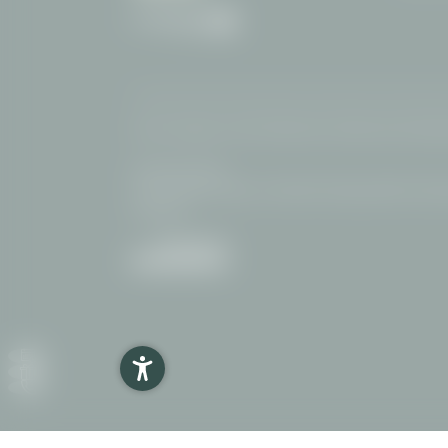
Home
|
Impressum
|
AGB
|
Datenschutz
|
Datenschutz-Einstell
Interessante Seiten:
Hotel Oberstdorf Allgäu
|
Wanderhotel Allgäu geführte Wand
Oberstdorf