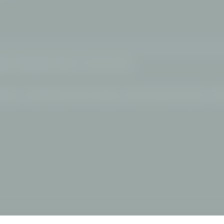
ungen
|
Barrierefreiheit
|
Sitemap
|
© 2026 Hotel FILSER
erungen
|
Hundehotel Allgäu
|
Bike-Hotel Allgäu
|
Schneeschuhwandern Oberstdorf
|
Well