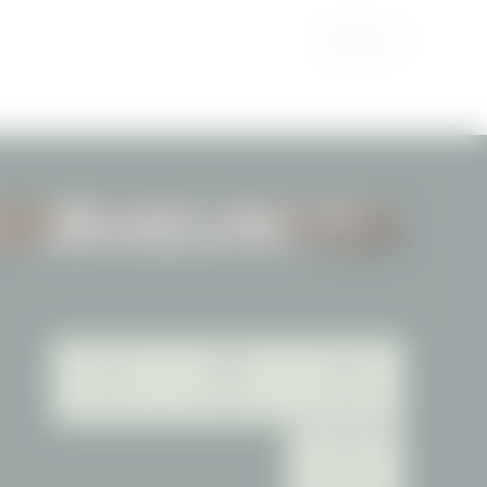
PARTNER
ANWENDUNGEN
Webcam
Bildergalerie
Karriere