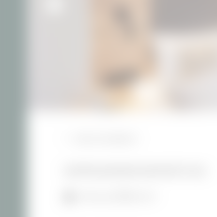
ZURÜCK ZUR ÜBERSICHT
DOPPELZIMMER KOMFORT PLUS
1–2 Personen
30-35 m²