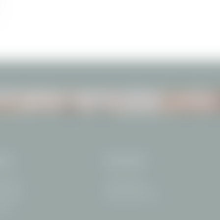
FERIENWOHNUNGEN
GUTSCHEINE
ISE
KONTAKT
traße 15
+49 8322 708-0
info@
filserhotel.
de
erstdorf
and