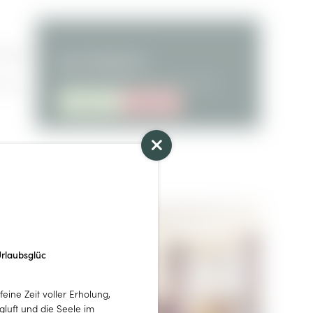
lefon |
ab 119,00 €
pro Person/Nacht inkl. Frühstück
n der
ANFRAGE
BUCHUNG
rlaubsglüc
eine Zeit voller Erholung,
gluft und die Seele im