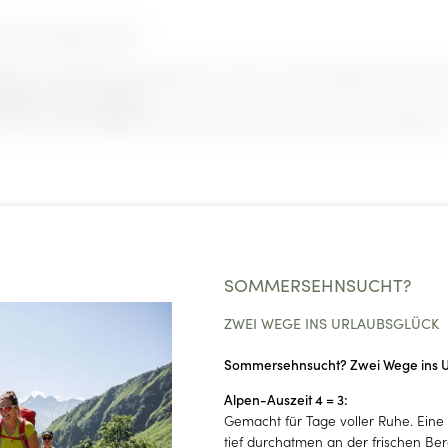
che und alpinem Style
Balkon | gemütlicher Wohnbereich mit Couch und Schreibtisch | WLAN | Te
arföhn | Safe | Minibar
 Saison. Die angezeigten ab-Preise dienen als Orientierung und gelten i
NEWSLETTERANMELDUNG
Anrede
SOMMERSEHNSUCHT?
Familie
Herr
Frau
ZWEI WEGE INS URLAUBSGLÜCK
Sommersehnsucht? Zwei Wege ins U
Vorname
Nachname*
Alpen-Auszeit 4 = 3:
Gemacht für Tage voller Ruhe. Eine f
tief durchatmen an der frischen Ber
E-Mail*