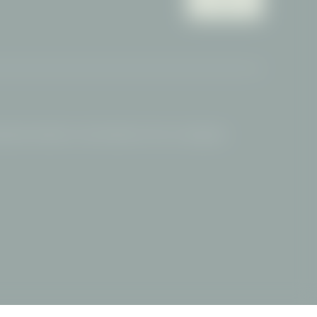
Blog
nesshotel Oberstdorf
|
Hotel Oberstdorf mit Pool
|
Ausflugsziele