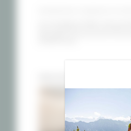
Komfortabel Wohnen im Doppelzimmer mit viel Flä
Süd- oder Westlage mit Bergblick | Terrasse oder 
Sat-TV mit Radiofunktion | Dusche oder Bad/WC, Ha
Gut zu wissen:
Unsere Preise richten sich nach der
günstigsten Reisezeit.
Weitere Zimmer