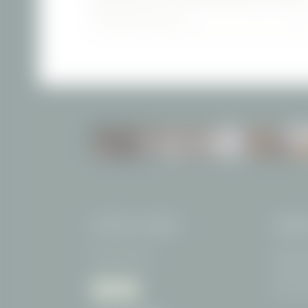
Newsletteranmeldung
INKLUSIVLEISTUNGEN
HOTEL FILSER
ANRE
Familie Thanner
Freibergs
87561 Ob
Deutschl