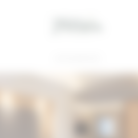
Home
//
Guat schlafen
//
Zimmer