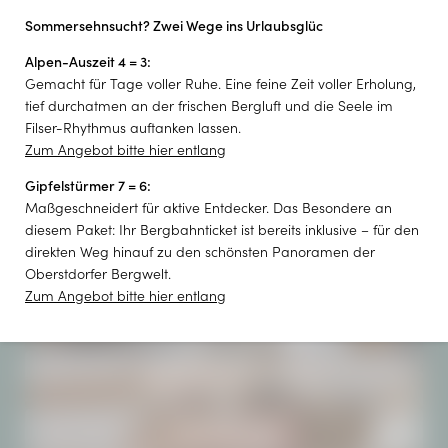
E-Mail*
Sommersehnsucht? Zwei Wege ins Urlaubsglüc
NEWSLETTERANMELDUNG
Alpen-Auszeit 4 = 3:
Gemacht für Tage voller Ruhe. Eine feine Zeit voller Erholung,
Einwilligung Marketing*
Newsletteranmeldung
tief durchatmen an der frischen Bergluft und die Seele im
*Pflichtfelder
Filser-Rhythmus auftanken lassen.
Zum Angebot bitte hier entlang
Anfragen
PARTNER
Gipfelstürmer 7 = 6:
Maßgeschneidert für aktive Entdecker. Das Besondere an
diesem Paket: Ihr Bergbahnticket ist bereits inklusive – für den
direkten Weg hinauf zu den schönsten Panoramen der
Oberstdorfer Bergwelt.
Zum Angebot bitte hier entlang
INKLUSIVLEISTUNGEN
FERIENWOHNUNGEN
GUTSCHEINE