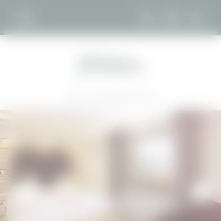
DE
EN
GUAT ZU WISSEN
Home
//
Guat schlafen
//
Zimmer
GUAT SCHLAFEN
Zimmer
Ferienwohnungen
Angebote
Inklusivleistungen