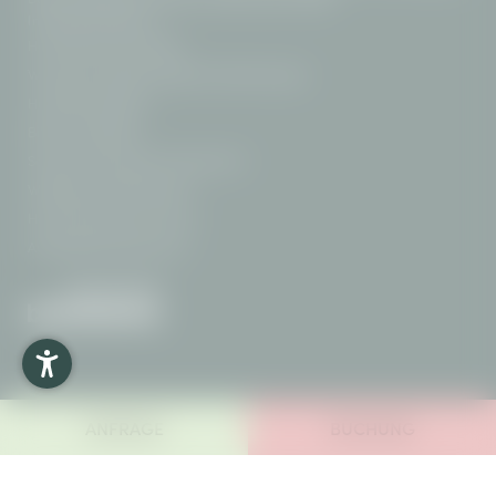
Interessante Seiten:
Hotel Oberstdorf Allgäu
Wanderhotel Allgäu geführte Wanderungen
Hundehotel Allgäu
Bike-Hotel Allgäu
Schneeschuhwandern Oberstdorf
Wellnesshotel Oberstdorf
Hotel Oberstdorf mit Pool
GUAT SCHLAFEN
GUAT ESSEN
Ausflugsziele Oberstdorf
GUAT AKTIV SEIN
GUAT ENTSPANNEN
ANFRAGE
BUCHUNG