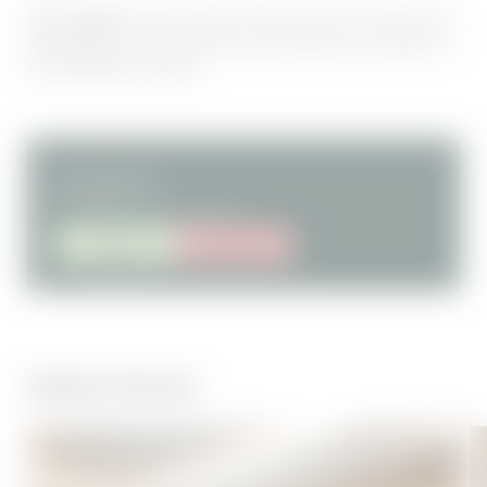
Gut zu wissen:
Unsere Preise richten sich nach der Saison. Die
angezeigten ab-Preise dienen als Orientierung und gelten in
der günstigsten Reisezeit.
ab 91,00 €
pro Person inkl. Frühstück
ANFRAGE
BUCHUNG
Weitere Zimmer