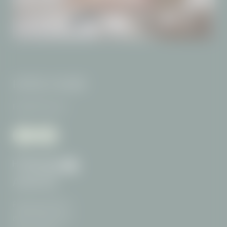
ANWENDUNGEN
HOTEL FILSER
Familie Thanner
ANREISE
Freibergstraße 15
87561 Oberstdorf