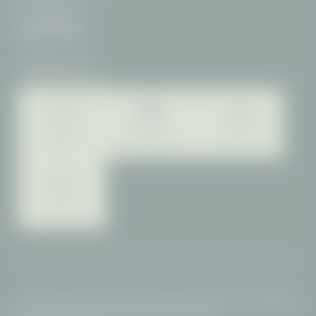
Deutschland
KONTAKT
+49 8322 708-0
info@
filserhotel.
de
Webcam
Bildergalerie
Karriere
Blog
Home
|
Impressum
|
AGB
|
Datenschutz
|
Datenschutz-Einstellungen
|
Barrierefreiheit
|
Sitemap
|
© 2026 Hotel FILSER